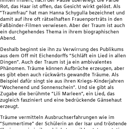
hinten frisiert, nach der Pause überwiegt die Farbe
Rot, das Haar ist offen, das Gesicht wirkt gelöst. Als
“Traumfrau” hat man Hanna Schygulla bezeichnet und
damit auf ihre oft rätselhaften Frauenporträts in den
Faßbinder-Filmen verwiesen. Aber der Traum ist auch
ein durchgehendes Thema in ihrem biographischen
Abend.
Deshalb beginnt sie ihn zu Verwirrung des Publikums
aus dem Off mit Eichendorffs “Schläft ein Lied in allen
Dingen”. Auch der Traum ist ja ein ambivalentes
Phänomen. Träume können Aufbrüche erzeugen, aber
es gibt eben auch rückwärts gewandte Träume. Als
Beispiel dafür singt sie aus ihren Kriegs-Kinderjahren
“Wochenend und Sonnenschein”. Und sie gibt als
Zugabe die berühmte “Lili Marleen”, ein Lied, das
zugleich fasziniert und eine bedrückende Gänsehaut
erzeugt.
Träume vermitteln Ausbruchserfahrungen wie im
“Summertime” der Schülerin an der Isar und tröstende