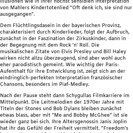
Illusionen wie in ihrer höchst sensiblen Interpretation
von Mahlers Kindertotenlied “Oft denk ich, sie sind nur
ausgegangen”.
Dem Flüchtlingsdasein in der bayerischen Provinz,
charakterisiert durch Kinderlieder, folgt der Aufbruch,
zunächst in der Faszination der Zirkuskinder, dann in
der Begegnung mit dem Rock ‘n’ Roll. Die
musikalischen Zitate von Elvis Presley und Bill Haley
wirken nicht allzu überzeugend, sind aber wohl auch
eher parodistisch gemeint. Wie wichtig der Paris-
Aufenthalt für ihre Entwicklung ist, zeigt sich an der
eindringlich-perfekten Interpretation französischer
Chansons, besonders im Piaf-Medley.
Nach der Pause steht dann Schygullas Filmkarriere im
Mittelpunkt. Die Leitmelodien der 1970er Jahre mit
Titeln der Stones und Bob Dylans bleiben zunächst
etwas blass, aber mit “Me and Bobby McGhee” ist sie
wieder ganz bei sich. Ihre Altersgenossin Janis Joplin
hat ihr das Gefühl der Freiheit vermittelt. “Freedom’s