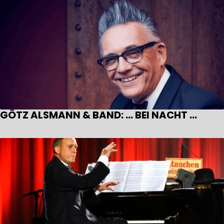
GÖTZ ALSMANN & BAND: … BEI NACHT …